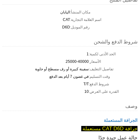
مكان المنشأ:
اليابان
اسم العلامة التجارية:
CAT
رقم الموديل:
D6D
شروط الدفع والشحن
الحد الأدنى لكمية:
1
الأسعار:
25000-40000
تفاصيل التغليف:
سفينة كبيرة أو رف مسطح أو حاوية
وقت التسليم:
في غضون 7 أيام بعد الدفع
شروط الدفع:
T/T
القدرة على العرض:
10
وصف
الجرافة المستعملة
جرافة CAT D6D مستعملة
حالة عمل جيدة جدًا