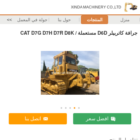
XINDA MACHINERY CO.,LTD
منزل
المنتجات
حول بنا
جولة في المعمل
>>
جرافة كاتربيلر D6D مستعملة / CAT D7G D7H D7R D8K
افضل سعر
اتصل بنا
تفاصيل المنتج