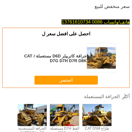
سعر منخفض للبيع
هاتف/واتساب 0086 13761610734
احصل على افضل سعر ل
جرافة كاتربيلر D6D مستعملة / CAT
D7G D7H D7R D8K
استمر
الجرافة المستعملة
أكثر
 المستخدمة
طرّاح CAT D5M
القط D7H مستعملة
الجرافة المستخدمة
الجهاز 