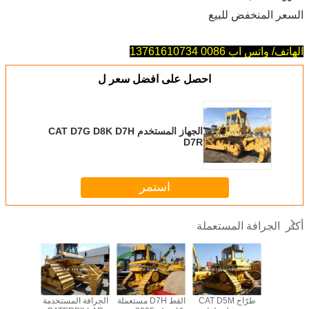
السعر المنخفض للبيع
الهاتف/ واتس اب 0086 13761610734
احصل على افضل سعر ل
الجهاز المستخدم CAT D7G D8K D7H
D7R
استمر
الجرافة المستعملة
أكثر
 المستخدمة
طرّاح CAT D5M
القط D7H مستعملة
الجرافة المستخدمة
الجهاز 