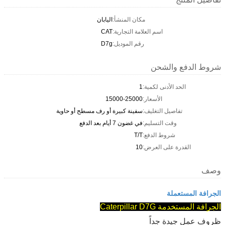
مكان المنشأ:
اليابان
اسم العلامة التجارية:
CAT
رقم الموديل:
D7g
شروط الدفع والشحن
الحد الأدنى لكمية:
1
الأسعار:
15000-25000
تفاصيل التغليف:
سفينة كبيرة أو رف مسطح أو حاوية
وقت التسليم:
في غضون 7 أيام بعد الدفع
شروط الدفع:
T/T
القدرة على العرض:
10
وصف
الجرافة المستعملة
الجرافة المستخدمة Caterpillar D7G
ظروف عمل جيدة جداً