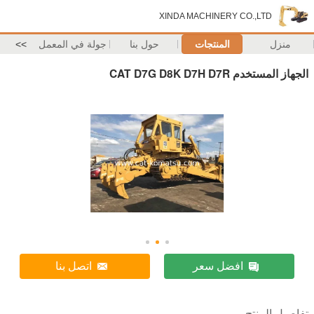
XINDA MACHINERY CO.,LTD
منزل
المنتجات
حول بنا
جولة في المعمل
>>
الجهاز المستخدم CAT D7G D8K D7H D7R
افضل سعر
اتصل بنا
تفاصيل المنتج