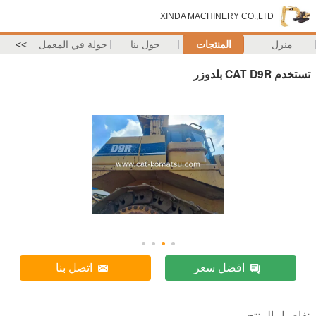
XINDA MACHINERY CO.,LTD
منزل
المنتجات
حول بنا
جولة في المعمل
>>
تستخدم CAT D9R بلدوزر
افضل سعر
اتصل بنا
تفاصيل المنتج