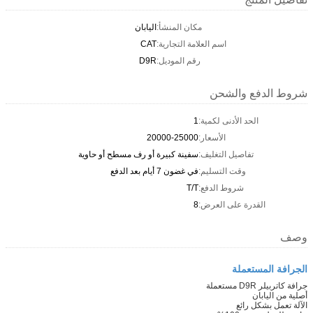
مكان المنشأ:
اليابان
اسم العلامة التجارية:
CAT
رقم الموديل:
D9R
شروط الدفع والشحن
الحد الأدنى لكمية:
1
الأسعار:
20000-25000
تفاصيل التغليف:
سفينة كبيرة أو رف مسطح أو حاوية
وقت التسليم:
في غضون 7 أيام بعد الدفع
شروط الدفع:
T/T
القدرة على العرض:
8
وصف
الجرافة المستعملة
جرافة كاتربيلر D9R مستعملة
أصلية من اليابان
الآلة تعمل بشكل رائع