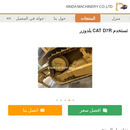
XINDA MACHINERY CO.,LTD
منزل
المنتجات
حول بنا
جولة في المعمل
>>
تستخدم CAT D7R بلدوزر
افضل سعر
اتصل بنا
تفاصيل المنتج