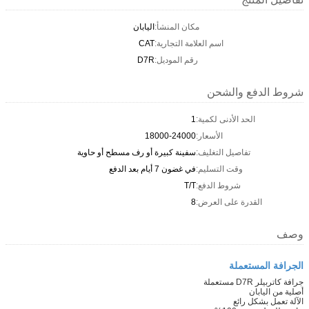
مكان المنشأ:
اليابان
اسم العلامة التجارية:
CAT
رقم الموديل:
D7R
شروط الدفع والشحن
الحد الأدنى لكمية:
1
الأسعار:
18000-24000
تفاصيل التغليف:
سفينة كبيرة أو رف مسطح أو حاوية
وقت التسليم:
في غضون 7 أيام بعد الدفع
شروط الدفع:
T/T
القدرة على العرض:
8
وصف
الجرافة المستعملة
جرافة كاتربيلر D7R مستعملة
أصلية من اليابان
الآلة تعمل بشكل رائع