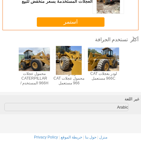
العجلات المستخدمة بسعر منخفض للبيع
استمر
تستخدم الجرافة
أكثر
م رافعة
لودر بعجلات CAT
كاتربيلر 966C
محمول عجلات
966C مستعمل
محمول عجلات CAT
CATERPILLAR
6B 966D
966 مستعمل
966H المستخدم /
المس
966C 966G 966F
غير اللغة
Arabic
منزل
|
حول بنا
|
خريطة الموقع
|
Privacy Policy