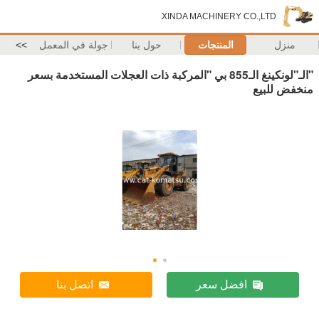
XINDA MACHINERY CO.,LTD
منزل
المنتجات
حول بنا
جولة في المعمل
>>
"الـ"لونكينغ الـ855 بي "المركبة ذات العجلات المستخدمة بسعر
منخفض للبيع
افضل سعر
اتصل بنا