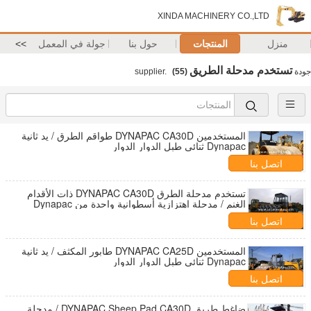
XINDA MACHINERY CO.,LTD
منزل
المنتجات
حول بنا
جولة في المعمل
>>
تستخدم مدحلة الطريق
جودة
supplier.
(55)
المستخدمين DYNAPAC CA30D طواقم الطرق / يد ثانية
Dynapac ثنائي طبل الدوار الدوار
اتصل بنا
تستخدم مدحلة الطرق DYNAPAC CA30D ذات الأقدام
الغنم / مدحلة اهتزازية أسطوانية واحدة من Dynapac
اتصل بنا
المستخدمين DYNAPAC CA25D طابور المكثف / يد ثانية
Dynapac ثنائي طبل الدوار الدوار
اتصل بنا
ضاغط طريق DYNAPAC Sheep Pad CA30D / مدحلة