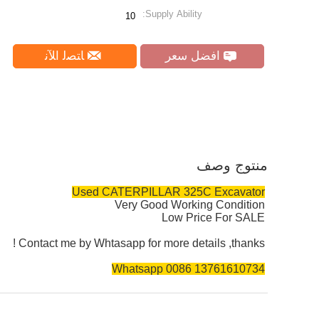
Supply Ability:
10
افضل سعر
ﺎﺘﺼﻟ ﺍﻶﻧ
منتوج وصف
Used CATERPILLAR 325C Excavator
Very Good Working Condition
Low Price For SALE
Contact me by Whtasapp for more details ,thanks !
Whatsapp 0086 13761610734