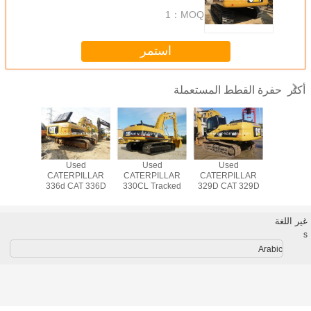
1
MOQ：
استمر
حفرة القطط المستعملة
أكثر
T 330BL
Used
Used
Used
USED CAT
PILLAR
CATERPILLAR
CATERPILLAR
CATERPILLAR
CATERP
WLER
336d CAT 336D
330CL Tracked
329D CAT 329D
CRAW
VATOR
Excavator
Excavator Original
Excavator
EXCAV
Japan Made
330C CAT
غير اللغة
s
Arabic