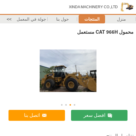
XINDA MACHINERY CO.,LTD
منزل
المنتجات
حول بنا
جولة في المعمل
>>
محمول CAT 966H مستعمل
افضل سعر
اتصل بنا
تفاصيل المنتج