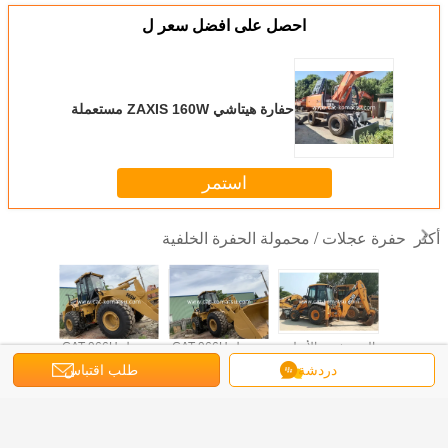
احصل على افضل سعر ل
حفارة هيتاشي ZAXIS 160W مستعملة
استمر
حفرة عجلات / محمولة الحفرة الخلفية
أكثر
حفر الخلفية
المستخدمة الأصلية
محمول CAT 966H
محمول CAT 966H
حفارة 
JCB 
JCB 3CX الحفرة
مستعمل
مستعمل
 160W
دردشة
طلب اقتباس
تخدمة
الخلفية
مستع
غير اللغة
s