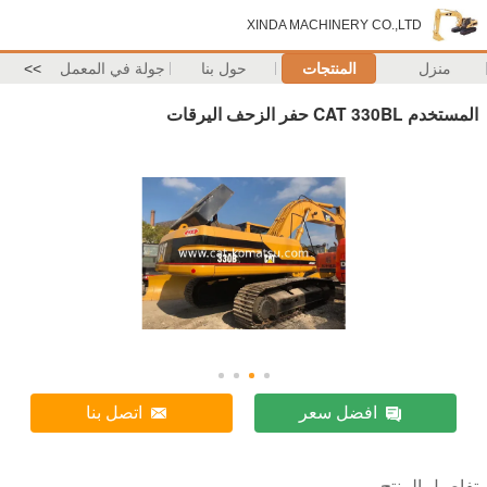
XINDA MACHINERY CO.,LTD
منزل
المنتجات
حول بنا
جولة في المعمل
>>
المستخدم CAT 330BL حفر الزحف اليرقات
افضل سعر
اتصل بنا
تفاصيل المنتج