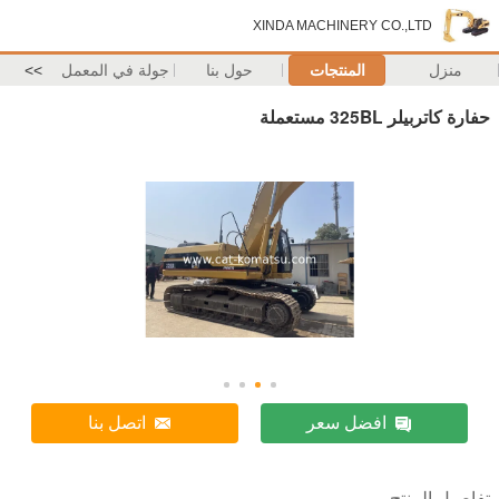
XINDA MACHINERY CO.,LTD
منزل
المنتجات
حول بنا
جولة في المعمل
>>
حفارة كاتربيلر 325BL مستعملة
افضل سعر
اتصل بنا
تفاصيل المنتج