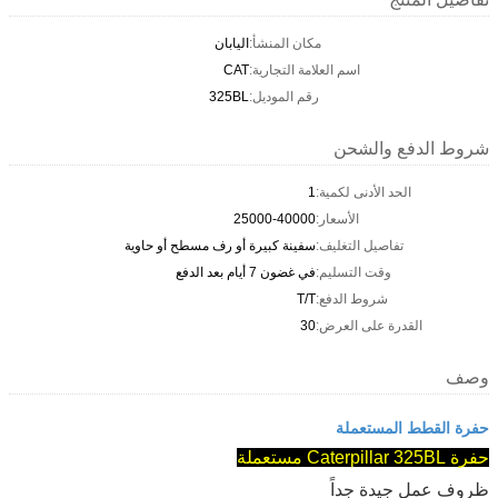
مكان المنشأ:
اليابان
اسم العلامة التجارية:
CAT
رقم الموديل:
325BL
شروط الدفع والشحن
الحد الأدنى لكمية:
1
الأسعار:
25000-40000
تفاصيل التغليف:
سفينة كبيرة أو رف مسطح أو حاوية
وقت التسليم:
في غضون 7 أيام بعد الدفع
شروط الدفع:
T/T
القدرة على العرض:
30
وصف
حفرة القطط المستعملة
حفرة Caterpillar 325BL مستعملة
ظروف عمل جيدة جداً