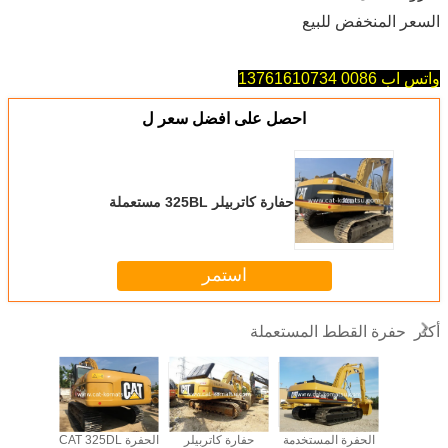
السعر المنخفض للبيع
واتس اب 0086 13761610734
احصل على افضل سعر ل
حفارة كاتربيلر 325BL مستعملة
استمر
حفرة القطط المستعملة
أكثر
المستخدم CAT
الحفرة المستخدمة
حفارة كاتربيلر
الحفرة CAT 325DL